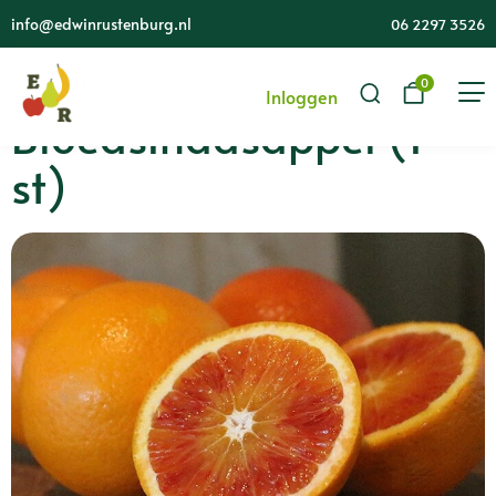
info@edwinrustenburg.nl
06 2297 3526
0
Inloggen
Bloedsinaasappel (1
st)