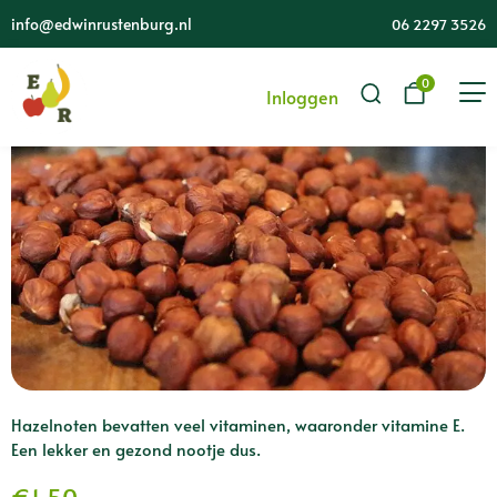
Hazelnoten (250 gr)
info@edwinrustenburg.nl
06 2297 3526
0
Inloggen
Hazelnoten bevatten veel vitaminen, waaronder vitamine E.
Een lekker en gezond nootje dus.