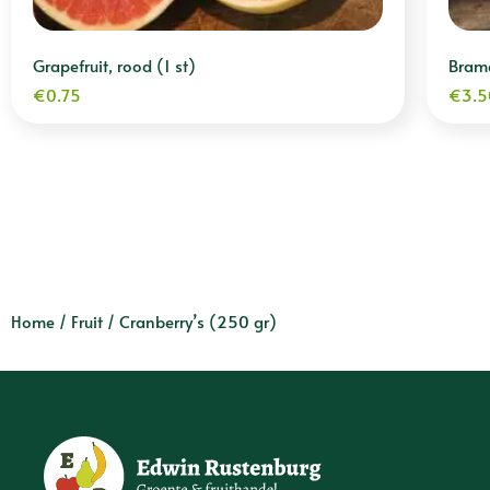
Grapefruit, rood (1 st)
Bram
€
0.75
€
3.5
Home
/
Fruit
/ Cranberry’s (250 gr)