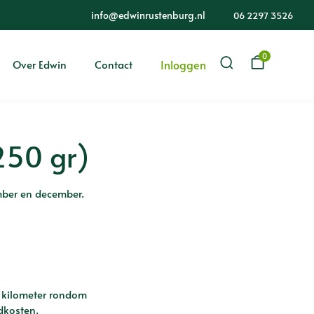
info@edwinrustenburg.nl
06 2297 3526
0
Inloggen
Over Edwin
Contact
250 gr)
mber en december.
 kilometer rondom
dkosten.