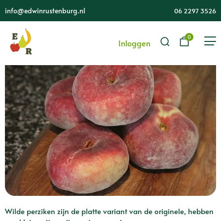
Wilde perziken (500
info@edwinrustenburg.nl
06 2297 3526
gr)
0
Inloggen
Wilde perziken zijn de platte variant van de originele, hebben