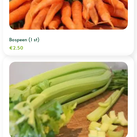
Bospeen (1 st)
€
2.50