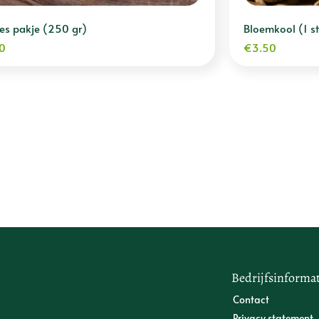
jes pakje (250 gr)
Bloemkool (1 st
0
€
3.50
Bedrijfsinformat
Contact
Privacy statement