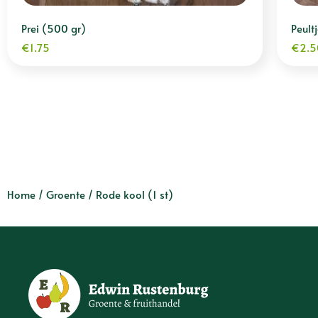
Prei (500 gr)
Peult
€
1.75
€
2.5
Home
/
Groente
/ Rode kool (1 st)