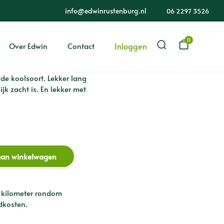
info@edwinrustenburg.nl
06 2297 3526
0
t)
Inloggen
Over Edwin
Contact
de koolsoort. Lekker lang
ijk zacht is. En lekker met
aan winkelwagen
 kilometer rondom
dkosten.